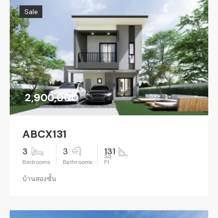
Sale
2,900,000
ABCX131
3
3
131
บ้านสองชั้น