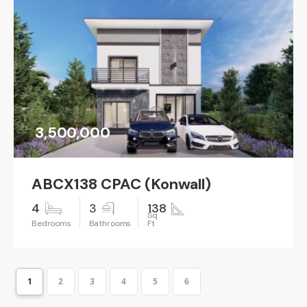
3,500,000
ABCX138 CPAC (Konwall)
4
3
138
1
2
3
4
5
6