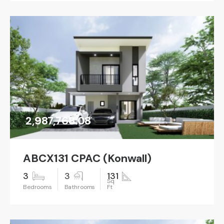
2,987,768.08
ABCX131 CPAC (Konwall)
3
3
131