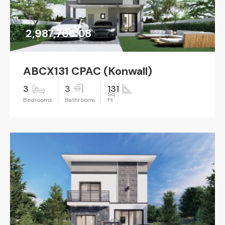
2,987,768.08
ABCX131 CPAC (Konwall)
3
3
131