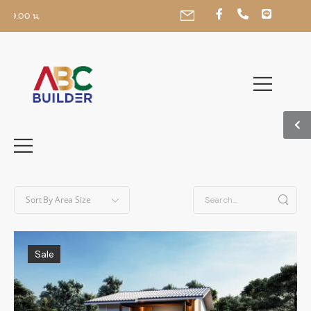
-19.00 น,
Sort By
Area Size
Sale