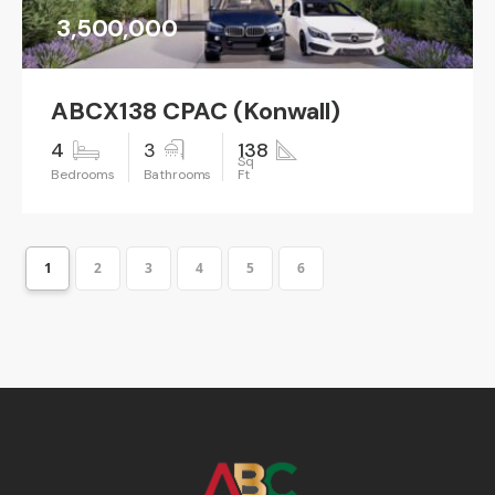
3,500,000
ABCX138 CPAC (Konwall)
4
3
138
1
2
3
4
5
6