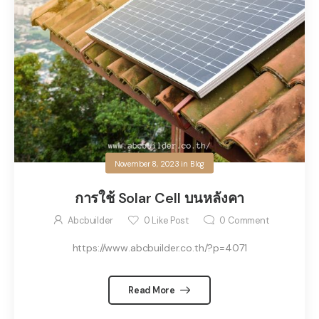
November 8, 2023
in
Blog
การใช้ Solar Cell บนหลังคา
Abcbuilder
0
Like Post
0
Comment
https://www.abcbuilder.co.th/?p=4071
Read More