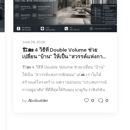
June 28, 2026
🏗️🏡 4 วิธีที่ Double Volume ช่วย
เปลี่ยน “บ้าน” ให้เป็น “สวรรค์แห่งการ
พักผ่อน” 🌿🛋️
🏗️🏡 4 วิธีที่ Double Volume ช่วยเปลี่ยน "บ้าน"
ให้เป็น "สวรรค์แห่งการพักผ่อน" 🌿🛋️ เราไม่ได้
สร้างแค่โครงสร้าง แต่เราออกแบบ "ประสบการณ์
การอยู่อาศัย" ที่ดีที่สุดให้กับคุณ มาดูกันว่าฟังก์ชัน…
by
Abcbuilder
0
0