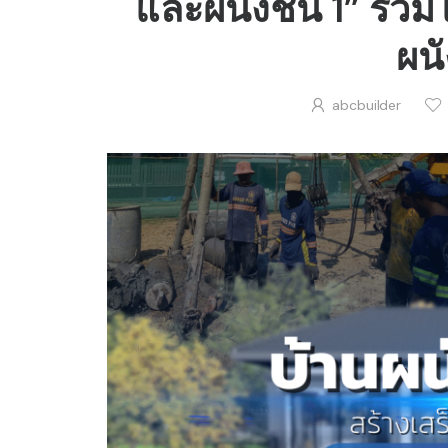
และผนังชั้น 1” รวมไ
ผนั
abcbuilder