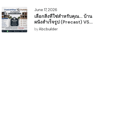
June 17, 2026
เลือกสิ่งที่ใช่สำหรับคุณ… บ้าน
ผนังสำเร็จรูป (Precast) VS
บ้านก่ออิฐ (Conventional)
by
Abcbuilder
ต่างกันยังไง? 🤔🏡