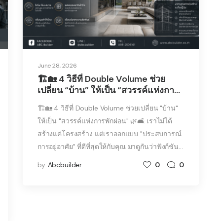
June 28, 2026
🏗️🏡 4 วิธีที่ Double Volume ช่วย
เปลี่ยน “บ้าน” ให้เป็น “สวรรค์แห่งการ
พักผ่อน” 🌿🛋️
🏗️🏡 4 วิธีที่ Double Volume ช่วยเปลี่ยน "บ้าน"
ให้เป็น "สวรรค์แห่งการพักผ่อน" 🌿🛋️ เราไม่ได้
สร้างแค่โครงสร้าง แต่เราออกแบบ "ประสบการณ์
การอยู่อาศัย" ที่ดีที่สุดให้กับคุณ มาดูกันว่าฟังก์ชัน…
by
Abcbuilder
0
0