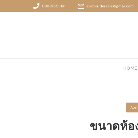
098-2503161
abcbuildersale@gmail.com
HOME
Apri
ขนาดห้อ