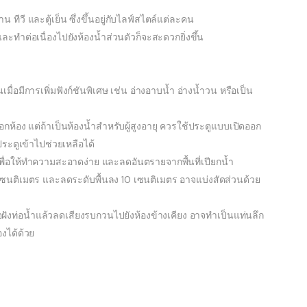
วี และตู้เย็น ซึ่งขึ้นอยู่กับไลฟ์สไตล์แต่ละคน
ละทำต่อเนื่องไปยังห้องน้ำส่วนตัวก็จะสะดวกยิ่งขึ้น
มื่อมีการเพิ่มฟังก์ชันพิเศษ เช่น อ่างอาบน้ำ อ่างน้ำวน หรือเป็น
อกห้อง แต่ถ้าเป็นห้องน้ำสำหรับผู้สูงอายุ ควรใช้ประตูแบบเปิดออก
ประตูเข้าไปช่วยเหลือได้
เพื่อให้ทำความสะอาดง่าย และลดอันตรายจากพื้นที่เปียกน้ำ
 เซนติเมตร และลดระดับพื้นลง 10 เซนติเมตร อาจแบ่งสัดส่วนด้วย
ื่อฝังท่อน้ำแล้วลดเสียงรบกวนไปยังห้องข้างเคียง อาจทำเป็นแท่นลึก
งได้ด้วย