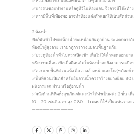
✅หัวเตียงควรเป็นผนังทึบเพื่อทำให้รู้สึกปลอดภัย
✅บางคนชอบทำงานหรือดูทีวีในห้องนอน จึงอาจมีโต๊ะทำงาน ที
✅หากมีพื้นที่เพียงพอ อาจทำห้องแต่งตัวแยกให้เป็นสัดส่วนแ
———————-
2.ห้องน้ำ
ฟังก์ชันทั่วไปของห้องน้ำจะเหมือนกันทุกบ้าน จะแตกต่างกันเ
ห้องน้ำผู้สูงอายุ เรามาดูการวางแปลนพื้นฐานกัน
✅ประตูห้องน้ำทั่วไปควรเปิดเข้า เพื่อไม่ให้น้ำหยดออกมาน
หรือบานเลื่อน เพื่อเมื่อมีคนล้มในห้องน้ำจะยังสามารถเปิด
✅ควรแยกพื้นที่ส่วนแห้ง คือ อ่างล้างหน้าและโถสุขภัณฑ์ 
✅พื้นที่ส่วนเปียกสำหรับยืนอาบน้ำควรกว้างอย่างน้อย 80
ผนังกระจก ม่าน หรือตู้อาบน้ำ
✅ผนังด้านที่ติดตั้งสุขภัณฑ์แนะนำให้ทำเป็นผนัง 2 ชั้น เพ
10 – 20 เซนติเมตร สูง 0.80 – 1 เมตร ก็ใช้เป็นแท่นวางขอ
———————————-