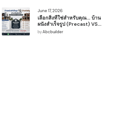
June 17, 2026
เลือกสิ่งที่ใช่สำหรับคุณ… บ้าน
ผนังสำเร็จรูป (Precast) VS
บ้านก่ออิฐ (Conventional)
by
Abcbuilder
ต่างกันยังไง? 🤔🏡